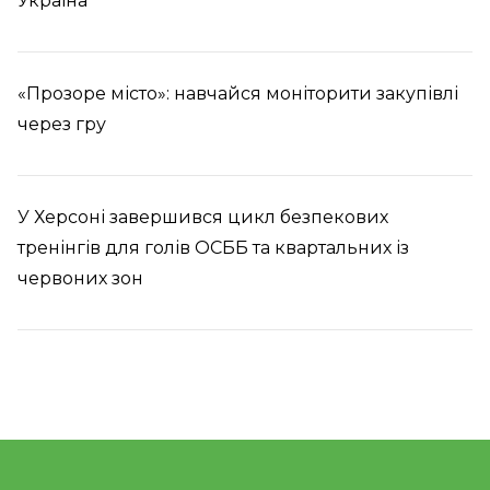
Україна
«Прозоре місто»: навчайся моніторити закупівлі
через гру
У Херсоні завершився цикл безпекових
тренінгів для голів ОСББ та квартальних із
червоних зон