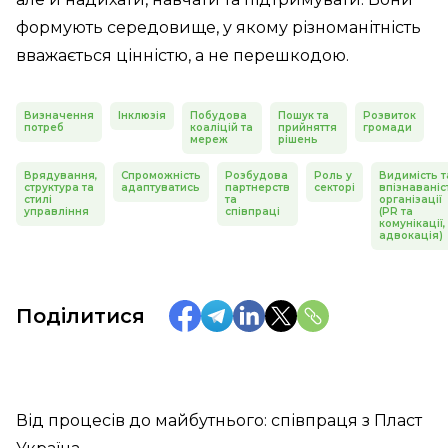
формують середовище, у якому різноманітність
вважається цінністю, а не перешкодою.
Визначення
Інклюзія
Побудова
Пошук та
Розвиток
потреб
коаліцій та
прийняття
громади
мереж
рішень
Врядування,
Спроможність
Розбудова
Роль у
Видимість т
структура та
адаптуватись
партнерств
секторі
впізнаваніс
стилі
та
організації
управління
співпраці
(PR та
комунікації,
адвокація)
Поділитися
Від процесів до майбутнього: співпраця з Пласт