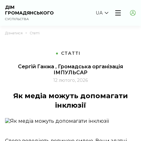
ДІМ
ГРОМАДЯНСЬКОГО
UA
СУСПІЛЬСТВА
Дізнатися
Статті
>
СТАТТІ
Сергій Ганжа , Громадська організація
ІМПУЛЬСАР
12 лютого, 2026
Як медіа можуть допомагати
інклюзії
Слова володіють великою силою. Вони здатні