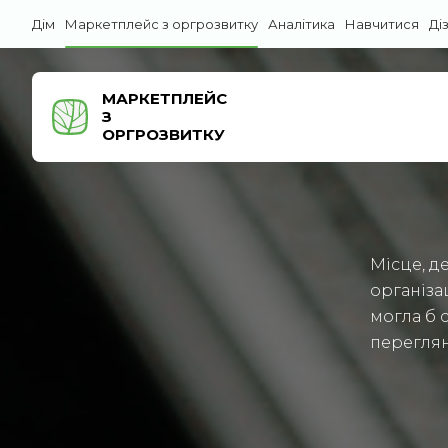
Дім
Маркетплейс з оргрозвитку
Аналітика
Навчитися
Ді
МАРКЕТПЛЕЙС
З
ОРГРОЗВИТКУ
Місце, д
організа
могла б 
переглян