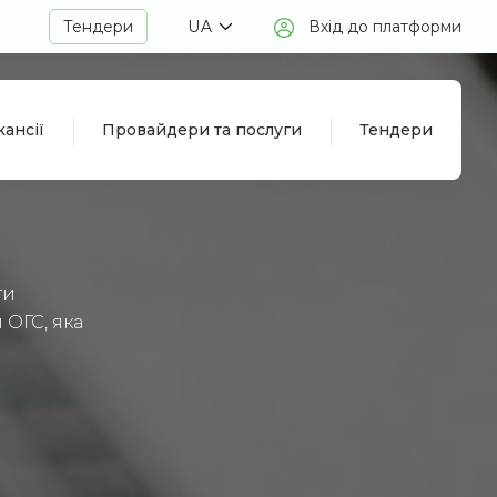
Тендери
UA
Вхід до платформи
кансії
Провайдери та послуги
Тендери
ти
 ОГС, яка