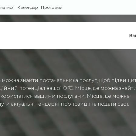
знатися
Календар
Програми
Ва
е можна знайти постачальника послуг, щоб підвищи
ційний потенціал вашої ОГС. Місце, де можна знайти
скористатися вашими послугами. Місце, де можна
ути актуальні тендерні пропозиції та подати свої.