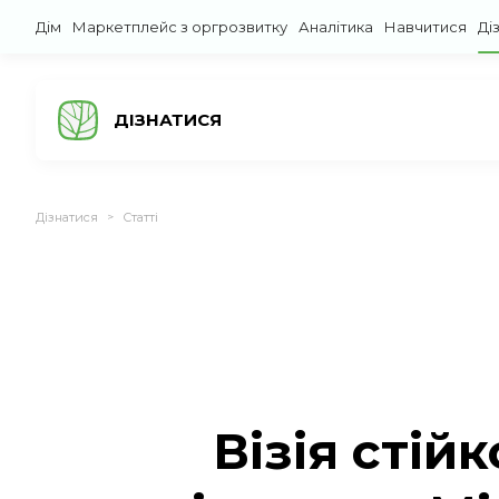
Дім
Маркетплейс з оргрозвитку
Аналітика
Навчитися
Ді
ДІЗНАТИСЯ
Дізнатися
Статті
>
Візія стій