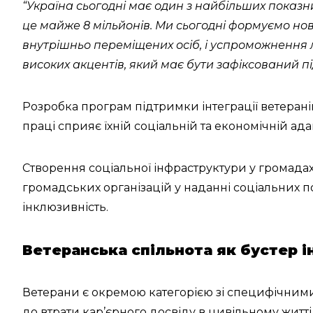
“Україна сьогодні має один з найбільших показн
це майже 8 мільйонів. Ми сьогодні формуємо нов
внутрішньо переміщених осіб, і успроможнення л
високих акцентів, який має бути зафіксований пі
Розробка програм підтримки інтеграції ветеран
праці сприяє їхній соціальній та економічній адап
Створення соціальної інфраструктури у громадах
громадських організацій у наданні соціальних по
інклюзивність.
Ветеранська спільнота як бустер 
Ветерани є окремою категорією зі специфічними
до втрати кар’єрного досвіду в цивільному житт