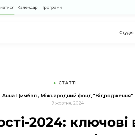
знатися
Календар
Програми
Студія
СТАТТІ
Анна Цимбал , Міжнародний фонд "Відродження"
9 жовтня, 2024
кості-2024: ключові