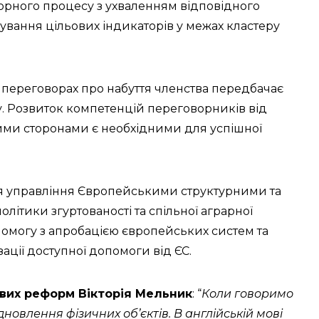
орного процесу з ухваленням відповідного
ування цільових індикаторів у межах кластеру
 переговорах про набуття членства передбачає
у. Розвиток компетенцій переговорників від
еними сторонами є необхідними для успішної
ля управління Європейськими структурними та
ітики згуртованості та спільної аграрної
омогу з апробацією європейських систем та
ації доступної допомоги від ЄС.
вих реформ Вікторія Мельник
: “
Коли говоримо
новлення фізичних об’єктів. В англійській мові