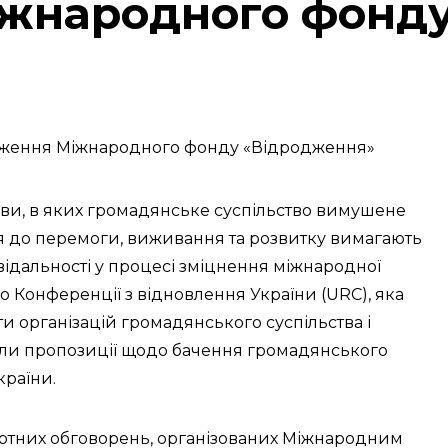
жнародного фонд
мови, в яких громадянське суспільство вимушене
ня до перемоги, виживання та розвитку вимагають
відальності у процесі зміцнення міжнародної
до Конференції з відновлення України (URC), яка
ти організацій громадянського суспільства і
и пропозиції щодо бачення громадянського
країни.
ертних обговорень, організованих Міжнародним