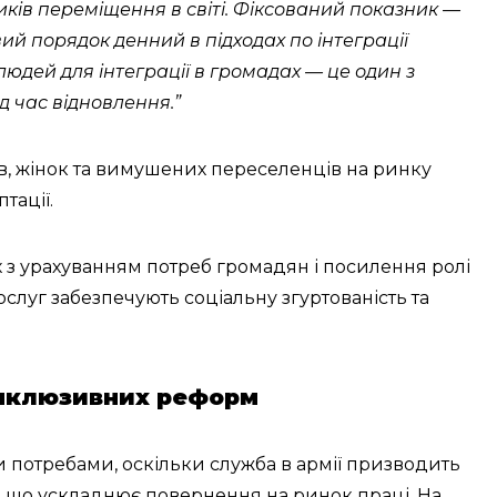
иків переміщення в світі. Фіксований показник —
ий порядок денний в підходах по інтеграції
юдей для інтеграції в громадах — це один з
д час відновлення.”
ів, жінок та вимушених переселенців на ринку
тації.
 з урахуванням потреб громадян і посилення ролі
слуг забезпечують соціальну згуртованість та
інклюзивних реформ
 потребами, оскільки служба в армії призводить
і, що ускладнює повернення на ринок праці. На