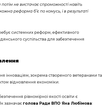
їм потім не вистачає спроможності навіть
 кожна реформа б’є по комусь, і в результаті
требує системних реформ, ефективного
мадянського суспільства для забезпечення
овлення
ня інноваціям, зокрема створеного ветеранами та
том відновлення економіки.
безпечення рівномірної якості освіти є
Як зазначає
голова Ради ВПО Яна Любімова
: