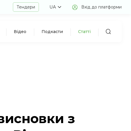
Тендери
UA
Вхід до платформи
Відео
Подкасти
Статті
 висновки з