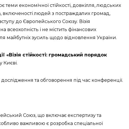
є теми економічної стійкості, довкілля, людських
ма, включеності людей з постраждалих громад,
 вступу до Європейського Союзу. Візія
 всеохопність і не містить фінансових
для майбутніх зусиль щодо відновлення України.
ї «Візія стійкості: громадський порядок
у Києві.
дослідження та обговорення під час конференції.
пейський Союз, що включає експертизу та
собливо важливою є розробка спеціальної