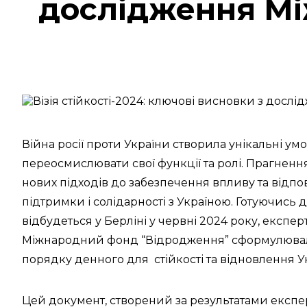
дослідження Мі
Війна росії проти України створила унікальні у
переосмислювати свої функції та ролі. Прагнен
нових підходів до забезпечення впливу та відпо
підтримки і солідарності з Україною. Готуючись 
відбудеться у Берліні у червні 2024 року, експер
Міжнародний фонд “Відродження” сформулювал
порядку денного для стійкості та відновлення У
Цей документ, створений за результатами експ