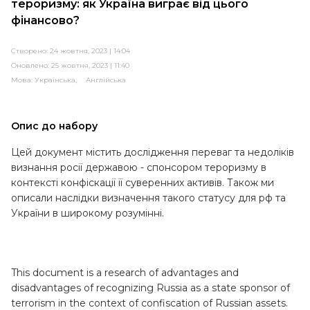
тероризму: як Україна виграє від цього
фінансово?
Створено: 24 жовтня, 2023 | 14:04
Оновлено: 25 жовтня, 2023 | 11:40
Мова:
Українська,
Англійська
Опис до набору
Цей документ містить дослідження переваг та недоліків
визнання росії державою - спонсором тероризму в
контексті конфіскації її суверенних активів. Також ми
описали наслідки визначення такого статусу для рф та
України в широкому розумінні.
This document is a research of advantages and
disadvantages of recognizing Russia as a state sponsor of
terrorism in the context of confiscation of Russian assets.