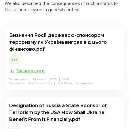
We also described the consequences of such a status for
Russia and Ukraine in general context.
Визнання Росії державою-спонсором
тероризму як Україна виграє від цього
фінансово.pdf
pdf
Завантажити
Завантажено: 24 жовтня, 2023 | 14:05
Оновлено: 24 жовтня, 2023 | 14:05
Мова:
Українська
Designation of Russia a State Sponsor of
Terrorism by the USA How Shall Ukraine
Benefit From It Financially.pdf