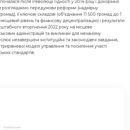
почалася після Революції Гідності у 2014 році і докорінно
ми розглядаємо передумови реформи (надмірну
омад), її ключові складові (об'єднання 11 500 громад до 1
сцевий рівень та фінансову децентралізацію) і результати
штабного вторгнення 2022 року на місцеве
кових адміністрацій та викликам для механізму
лює незавершені інституційні та законодавчі завдання,
 трирівневої моделі управління та посилення участі
ьких стандартів.
а:
Українська