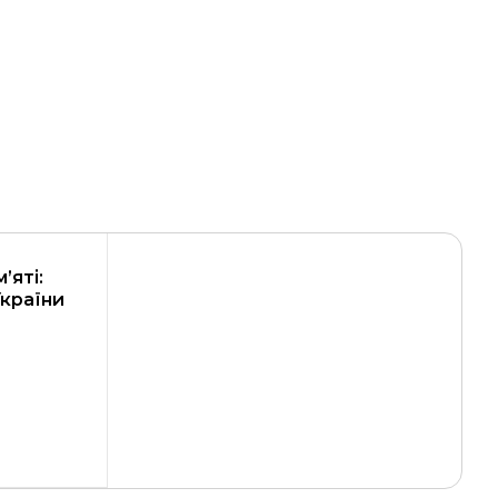
’яті:
України