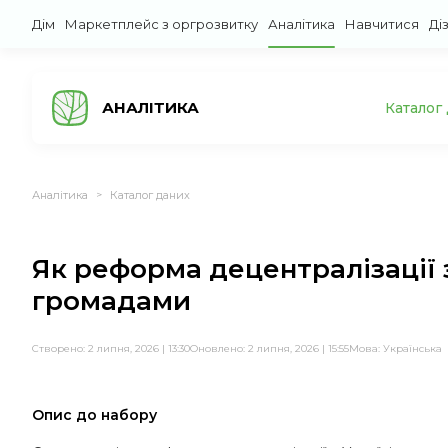
Дім
Маркетплейс з оргрозвитку
Аналітика
Навчитися
Ді
АНАЛІТИКА
Каталог
Аналітика
Каталог даних
>
Як реформа децентралізації 
громадами
Створено: 2 липня, 2026 | 13:30
Оновлено: 2 липня, 2026 | 15:55
Мова:
Українська
Опис до набору