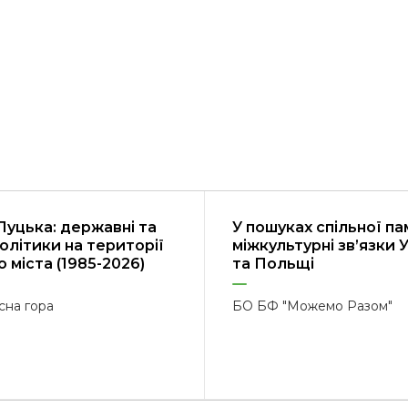
Луцька: державні та
У пошуках спільної пам
політики на території
міжкультурні зв’язки 
 міста (1985-2026)
та Польщі
сна гора
БО БФ "Можемо Разом"