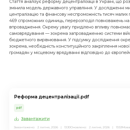
Стаття аналізує реформу децентралізації в Україні, що роз
змінила модель державного управління. У дослідженні 
централізацію та фінансову неспроможність тисяч малих гр
469 спроможних одиниць, перерозподіл повноважень на мі
впровадження. Окрему увагу приділено впливу повномас
самоврядування — зокрема запровадженню системи війсь
бюджетного вирівнювання. У підсумку дослідження окрес
зокрема, необхідність конституційного закріплення нової
громадян у місцевому врядуванні відповідно до європейс
Реформа децентралізації.pdf
pdf
Завантажити
Завантажено: 2 липня, 2026 | 13:30
Оновлено: 2 липня, 2026 | 13:53
Мов