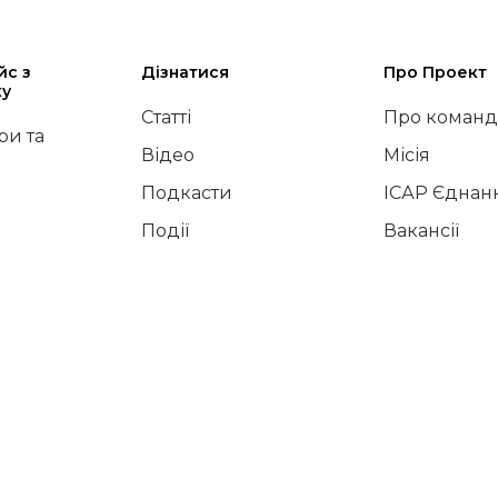
йс з
Дізнатися
Про Проект
ку
Статті
Про команд
и та
Відео
Місія
Подкасти
ІСАР Єднан
Події
Вакансії