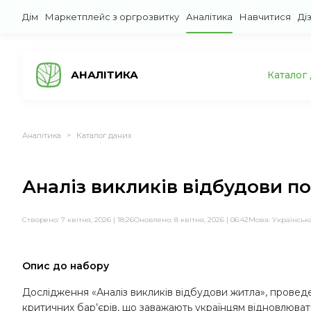
Дім
Маркетплейс з оргрозвитку
Аналітика
Навчитися
Ді
АНАЛІТИКА
Каталог
Аналітика
Каталог даних
>
Аналіз викликів відбудови 
Створено: 7 квітня, 2026 | 18:26
Оновлено: 8 квітня, 2026 | 06:42
Мова:
Українськ
Опис до набору
Дослідження «Аналіз викликів відбудови житла», провед
критичних бар’єрів, що заважають українцям відновлюва