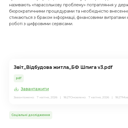
називають «парасолькову проблему» потрапляння у дер
бюрократичними процедурами та необхідністю внесення
стикаються з браком інформації, фінансовими витратами
роботі з цифровими сервісами.
Звіт_Відбудова житла_БФ Шпига v3.pdf
pdf
Завантажити
Завантажено: 7 квітня, 2026 | 18:27
Оновлено: 7 квітня, 2026 | 18:27
Мо
Соціальні дослідження