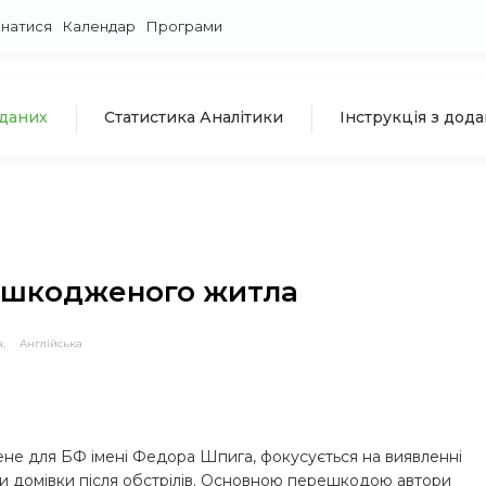
знатися
Календар
Програми
 даних
Статистика Аналітики
Інструкція з дод
пошкодженого житла
а,
Англійська
ене для БФ імені Федора Шпига, фокусується на виявленні
ти домівки після обстрілів. Основною перешкодою автори