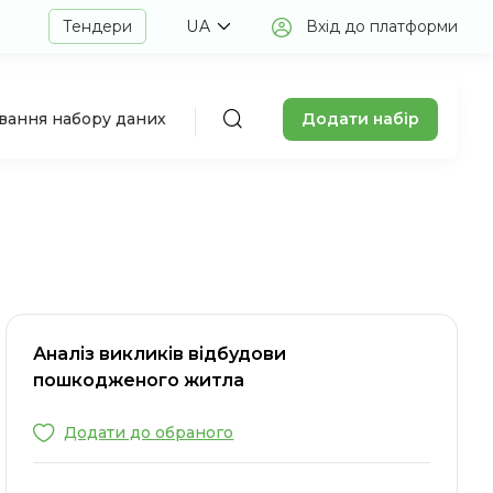
Тендери
UA
Вхід до платформи
Додати набір
авання набору даних
Аналіз викликів відбудови
пошкодженого житла
Додати до обраного