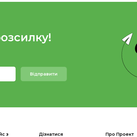
розсилку!
Відправити
йс з
Дізнатися
Про Проект