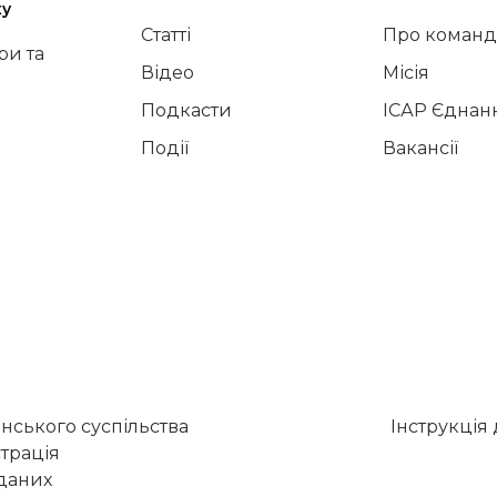
ку
Статті
Про команд
и та
Відео
Місія
Подкасти
ІСАР Єднан
Події
Вакансії
нського суспільства
Інструкція
трація
 даних