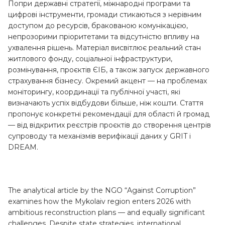
Попри державні стратегії, міжнародні програми та
цифрові інструменти, громади стикаються з нерівним
доступом до ресурсів, бракованою комунікацією,
непрозорими пріоритетами та відсутністю впливу на
ухвалення рішень. Матеріал висвітлює реальний стан
житлового фонду, соціальної інфраструктури,
розмінування, проєктів ЄІБ, а також запуск державного
страхування бізнесу. Окремий акцент — на проблемах
моніторингу, координації та публічної участі, які
визначають успіх відбудови більше, ніж кошти. Стаття
пропонує конкретні рекомендації для області й громад
— від відкритих реєстрів проєктів до створення центрів
супроводу та механізмів верифікації даних у GRIT і
DREAM.
The analytical article by the NGO “Against Corruption”
examines how the Mykolaiv region enters 2026 with
ambitious reconstruction plans — and equally significant
challenges. Despite state strategies, international