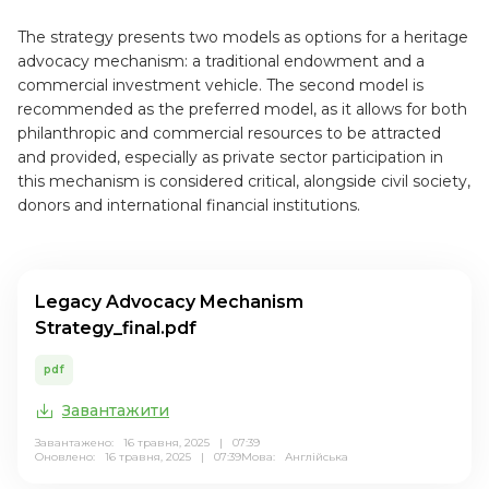
The strategy presents two models as options for a heritage
advocacy mechanism: a traditional endowment and a
commercial investment vehicle. The second model is
recommended as the preferred model, as it allows for both
philanthropic and commercial resources to be attracted
and provided, especially as private sector participation in
this mechanism is considered critical, alongside civil society,
donors and international financial institutions.
Legacy Advocacy Mechanism
Strategy_final.pdf
pdf
Завантажити
Завантажено: 16 травня, 2025 | 07:39
Оновлено: 16 травня, 2025 | 07:39
Мова:
Англійська