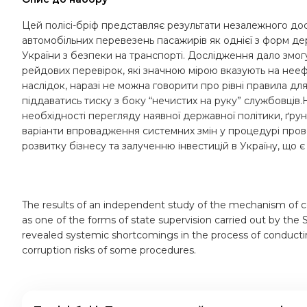
Цей полісі-бріф представляє результати незалежного д
автомобільних перевезень пасажирів як однієї з форм д
України з безпеки на транспорті. Дослідження дало змо
рейдових перевірок, які значною мірою вказують на нееф
наслідок, наразі не можна говорити про рівні правила для
піддаватись тиску з боку “нечистих на руку” службовці
необхідності перегляду наявної державної політики, ґрун
варіанти впровадження системних змін у процедурі про
розвитку бізнесу та залученню інвестицій в Україну, що є
The results of an independent study of the mechanism of co
as one of the forms of state supervision carried out by the 
revealed systemic shortcomings in the process of conducting
corruption risks of some procedures.