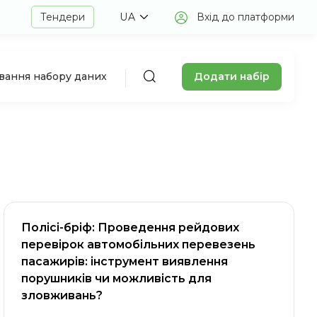
Тендери
UA
Вхід до платформи
Додати набір
авання набору даних
Полісі-бріф: Проведення рейдових
перевірок автомобільних перевезень
пасажирів: інструмент виявлення
порушників чи можливість для
зловживань?