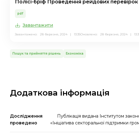
Полісі-бріф Проведення рейдових перевірок
pdf
Завантажити
Завантажено: 28 березня, 2024 | 13:35
Оновлено: 28 березня, 2024 | 13:3
Пошук та прийняття рішень
Економіка
Додаткова інформація
Дослідження
Публікація видана Інститутом закон
проведено
«Ініціатива секторальної підтримки гро