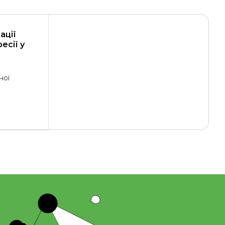
ації
есії у
ної