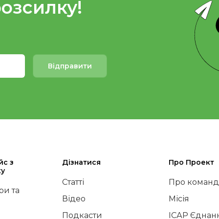
розсилку!
Відправити
йс з
Дізнатися
Про Проект
ку
Статті
Про команд
и та
Відео
Місія
Подкасти
ІСАР Єднан