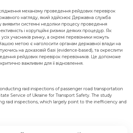
ослідження механізму проведення рейдових перевірок
ержавного нагляду, який здійснює Державна служба
гу виявити системні недоліки процесу проведення
ективність і корупційні ризики деяких процедур. Як
 усіх учасників ринку, а окремі перевізники можуть
в.Нашою метою є наголосити органам державної влади на
туючись на доказовій базі (evidence-based), та окреслити
ведення рейдових перевірок перевізників. Це допоможе
 критично важливим для її відновлення.
nducting raid inspections of passenger road transportation
State Service of Ukraine for Transport Safety. The study
 raid inspections, which largely point to the inefficiency and