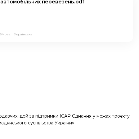
 автомобільних перевезень.pdf
5
Мова:
Українська
одавчих ідей за підтримки ІСАР Єднання у межах проєкту
мадянського суспільства України»