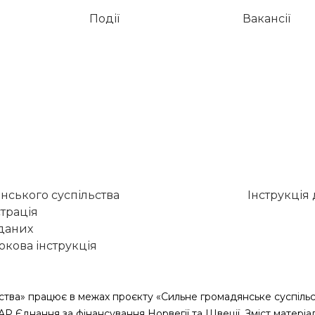
Події
Вакансії
нського суспільства
Інструкція
трація
 даних
кова інструкція
ства» працює в межах проєкту «Сильне громадянське суспільс
САР Єднання за фінансування Норвегії та Швеції. Зміст матеріа