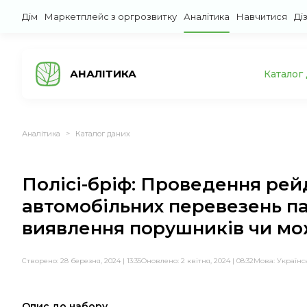
Дім
Маркетплейс з оргрозвитку
Аналітика
Навчитися
Ді
АНАЛІТИКА
Каталог
Аналітика
Каталог даних
>
Полісі-бріф: Проведення рей
автомобільних перевезень па
виявлення порушників чи мо
Створено: 28 березня, 2024 | 13:35
Оновлено: 2 квітня, 2024 | 08:32
Мова:
Українс
Опис до набору