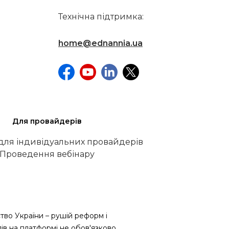
Технічна підтримка:
home@ednannia.ua
Для провайдерів
 для індивідуальних провайдерів
Проведення вебінару
тво України – рушій реформ і
лів на платформі не обов'язково