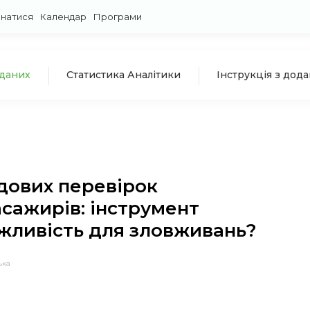
знатися
Календар
Програми
 даних
Статистика Аналітики
Інструкція з дод
дових перевірок
сажирів: інструмент
жливість для зловживань?
ька