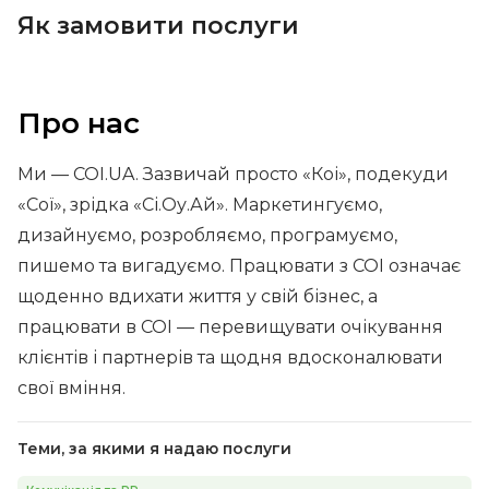
Як замовити послуги
Про нас
Ми — СОІ.UA. Зазвичай просто «Коі», подекуди
«Сої», зрідка «Сі.Оу.Ай». Маркетингуємо,
дизайнуємо, розробляємо, програмуємо,
пишемо та вигадуємо. Працювати з СОІ означає
щоденно вдихати життя у свій бізнес, а
працювати в СОІ — перевищувати очікування
клієнтів і партнерів та щодня вдосконалювати
свої вміння.
Теми, за якими я надаю послуги