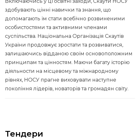
Включаючись у ці освітні заходи, Скаути НОСУ
здобувають цінні навички та знання, що
допомагають їм стати всебічно розвиненими
особистостями та активними членами
суспільства. Національна Організація Скаутів
України продовжує зростати та розвиватися,
залишаючись відданою своїм основоположним
принципам та цінностям. Маючи багату історію
діяльности на місцевому та міжнародному
рівнях, НОСУ прагне виховувати наступне
покоління лідерів, новаторів та громадян світу.
Тендери