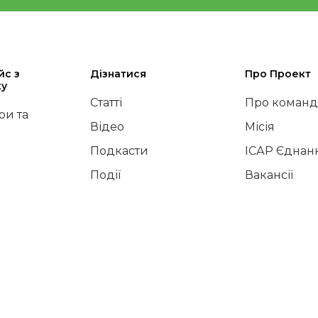
йс з
Дізнатися
Про Проект
ку
Статті
Про команд
и та
Відео
Місія
Подкасти
ІСАР Єднан
Події
Вакансії