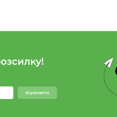
розсилку!
Відправити