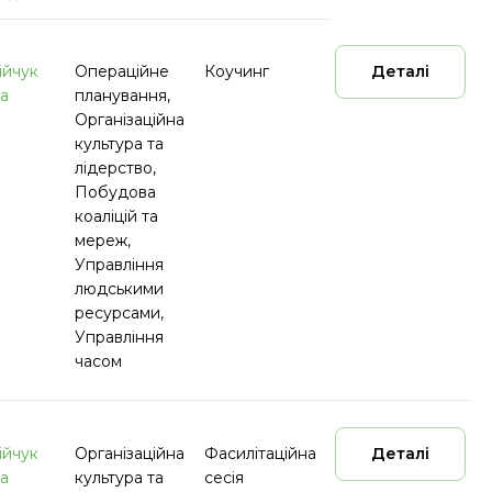
ійчук
Операційне
Коучинг
Деталі
а
планування,
Організаційна
культура та
лідерство,
Побудова
коаліцій та
мереж,
Управління
людськими
ресурсами,
Управління
часом
ійчук
Організаційна
Фасилітаційна
Деталі
а
культура та
сесія