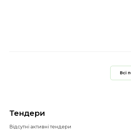
Всі 
Тендери
Відсутні активні тендери