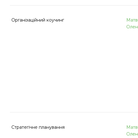
Організаційний коучинг
Матв
Олен
Стратегічне планування
Матв
Олен