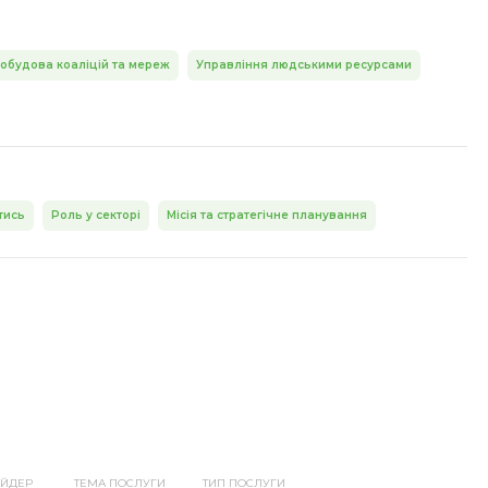
обудова коаліцій та мереж
Управління людськими ресурсами
тись
Роль у секторі
Місія та стратегічне планування
ЙДЕР
ТЕМА ПОСЛУГИ
ТИП ПОСЛУГИ