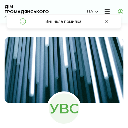
ДІМ
ГРОМАДЯНСЬКОГО
UA
СУСПІЛЬСТВА
Виникла помилка!
Виникла помилка!
УВС