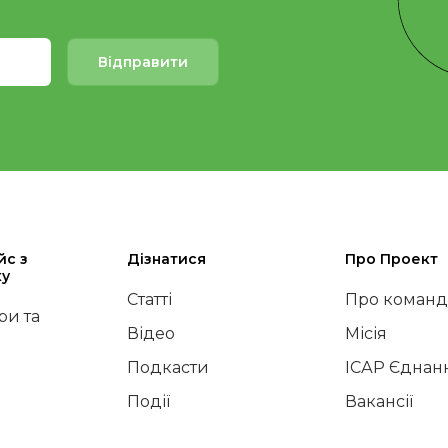
Відправити
йс з
Дізнатися
Про Проект
ку
Статті
Про команд
и та
Відео
Місія
Подкасти
ІСАР Єднан
Події
Вакансії