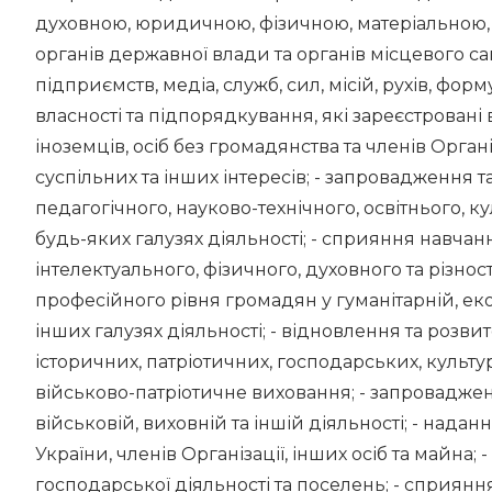
духовною, юридичною, фізичною, матеріальною
органів державної влади та органів місцевого 
підприємств, медіа, служб, сил, місій, рухів, фор
власності та підпорядкування, які зареєстровані 
іноземців, осіб без громадянства та членів Органі
суспільних та інших інтересів; - запровадження 
педагогічного, науково-технічного, освітнього, к
будь-яких галузях діяльності; - сприяння навчан
інтелектуального, фізичного, духовного та різно
професійного рівня громадян у гуманітарній, ек
інших галузях діяльності; - відновлення та розви
історичних, патріотичних, господарських, культу
військово-патріотичне виховання; - запровадже
військовій, виховній та іншій діяльності; - нада
України, членів Організації, інших осіб та майна;
господарської діяльності та поселень; - сприяння