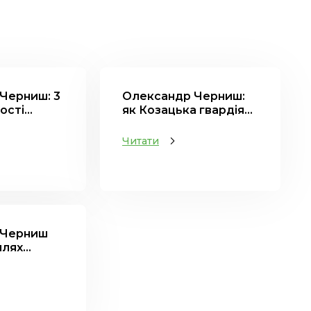
Черниш: 3
Олександр Черниш:
сті...
як Козацька гвардія...
Читати
 Черниш
лях...