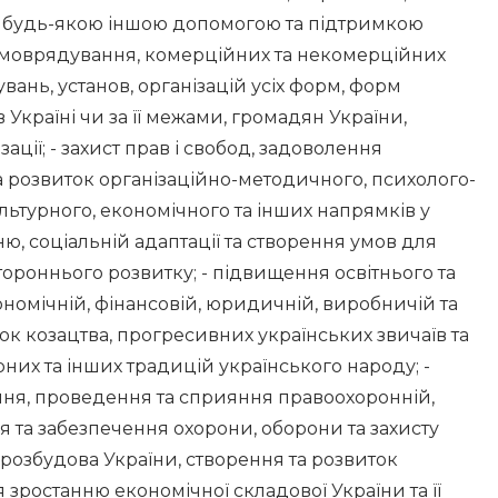
, будь-якою іншою допомогою та підтримкою
самоврядування, комерційних та некомерційних
мувань, установ, організацій усіх форм, форм
в Україні чи за її межами, громадян України,
зації; - захист прав і свобод, задоволення
та розвиток організаційно-методичного, психолого-
ультурного, економічного та інших напрямків у
ню, соціальній адаптації та створення умов для
стороннього розвитку; - підвищення освітнього та
ономічній, фінансовій, юридичній, виробничій та
ток козацтва, прогресивних українських звичаїв та
рних та інших традицій українського народу; -
ння, проведення та сприяння правоохоронній,
ння та забезпечення охорони, оборони та захисту
 - розбудова України, створення та розвиток
 зростанню економічної складової України та її