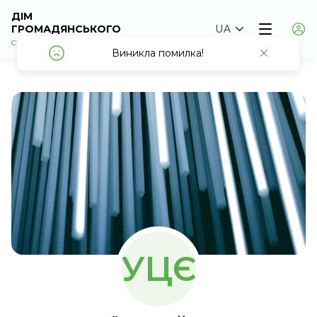
ДІМ
ГРОМАДЯНСЬКОГО
UA
СУСПІЛЬСТВА
Виникла помилка!
Виникла помилка!
УЦЄ