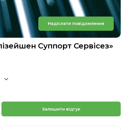
Надіслати повідомлення
лізейшен Суппорт Сервісез»
Залишити відгук