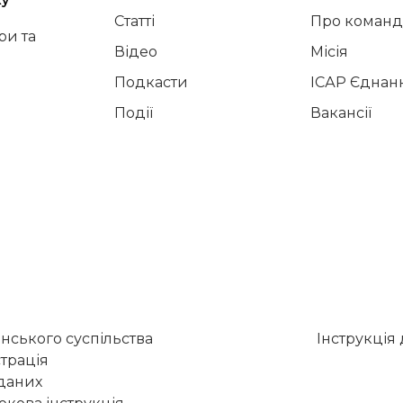
ку
Статті
Про команд
и та
Відео
Місія
Подкасти
ІСАР Єднан
Події
Вакансії
нського суспільства
Інструкція
трація
 даних