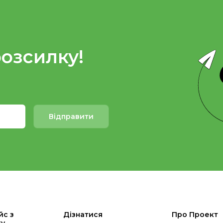
розсилку!
Відправити
йс з
Дізнатися
Про Проект