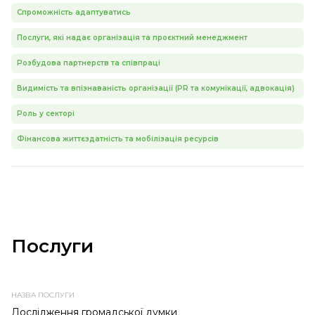
Спроможність адаптуватись
Послуги, які надає організація та проєктний менеджмент
Розбудова партнерств та співпраці
Видимість та впізнаваність організації (PR та комунікації, адвокація)
Роль у секторі
Фінансова життєздатність та мобілізація ресурсів
Послуги
НАЗВА
ПРОВАЙДЕР
ТЕМА
ТИП
ПОСЛУГИ
ПОСЛУГИ
ПОСЛУГИ
Дослідження громадської думки