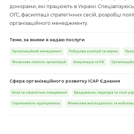
донорами, які працюють в Україні. Спеціалізуюс
ОГС, фасилітації стратегічних сесій, розробці полі
організаційного менеджменту.
Теми, за якими я надаю послуги
Організаційний менеджмент
Побудова коаліцій та мереж
Проє
Фінансова сталість організацій
Комунікація та PR
Організаційн
Сфера організаційного розвитку ІСАР Єднання
Місія та стратегічне планування
Врядування, структура та стилі уп
Спроможність адаптуватись
Фінансова життєздатність та мобілізац