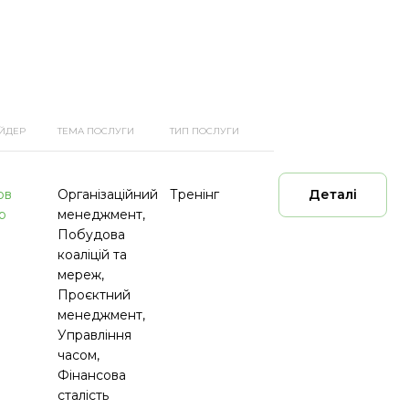
ЙДЕР
ТЕМА ПОСЛУГИ
ТИП ПОСЛУГИ
ов
Організаційний
Тренінг
Деталі
р
менеджмент,
Побудова
коаліцій та
мереж,
Проєктний
менеджмент,
Управління
часом,
Фінансова
сталість