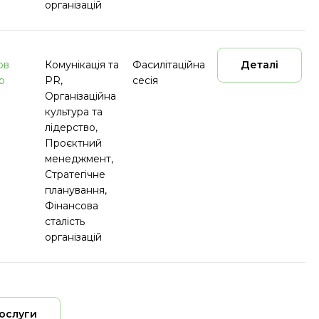
організацій
ов
Комунікація та
Фасилітаційна
Деталі
р
PR,
сесія
Організаційна
культура та
лідерство,
Проєктний
менеджмент,
Стратегічне
планування,
Фінансова
сталість
організацій
послуги