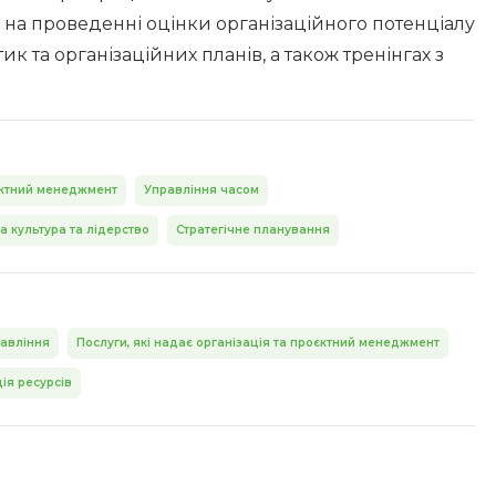
ь на проведенні оцінки організаційного потенціалу
тик та організаційних планів, а також тренінгах з
ктний менеджмент
Управління часом
а культура та лідерство
Стратегічне планування
равління
Послуги, які надає організація та проєктний менеджмент
ія ресурсів