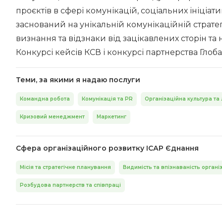
проєктів в сфері комунікацій, соціальних ініціат
заснований на унікальній комунікаційній стратег
визнання та відзнаки від зацікавлених сторін та
Конкурсі кейсів КСВ і конкурсі партнерства Гло
Теми, за якими я надаю послуги
Командна робота
Комунікація та PR
Організаційна культура та
Кризовий менеджмент
Маркетинг
Сфера організаційного розвитку ІСАР Єднання
Місія та стратегічне планування
Видимість та впізнаваність організ
Розбудова партнерств та співпраці