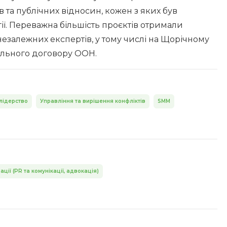
ив та публічних відносин, кожен з яких був
ії. Переважна більшість проєктів отримали
 незалежних експертів, у тому числі на Щорічному
бального договору ООН.
 лідерство
Управління та вирішення конфліктів
SMM
ації (PR та комунікації, адвокація)