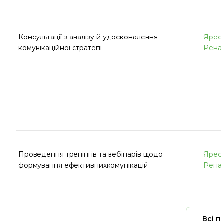
Консультації з аналізу й удосконалення
Ярес
комунікаційної стратегії
Рена
Проведення тренінгів та вебінарів щодо
Ярес
формування ефективнихкомунікацій
Рена
Всі 