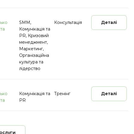
ько
SMM,
Консультація
Деталі
та
Комунікація та
PR, Кризовий
менеджмент,
Маркетинг,
Організаційна
культура та
лідерство
ько
Комунікація та
Тренінг
Деталі
та
PR
послуги