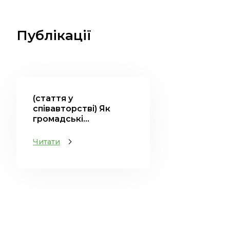
Публікації
(стаття у
співавторстві) Як
громадські...
Читати