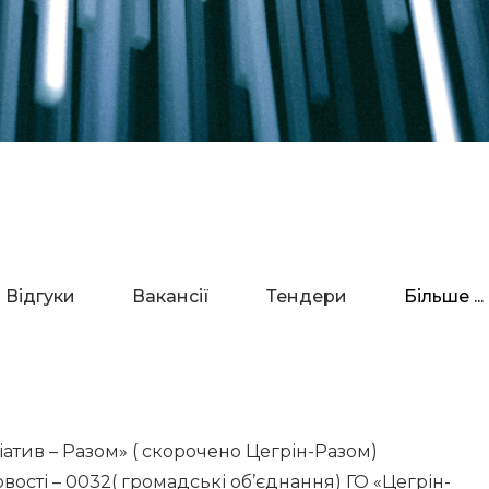
Відгуки
Вакансії
Тендери
Більше ...
іатив – Разом» ( скорочено Цегрін-Разом)
вості – 0032( громадські об’єднання) ГО «Цегрін-