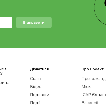
Відправити
йс з
Дізнатися
Про Проект
ку
Статті
Про команд
и та
Відео
Місія
Подкасти
ІСАР Єднан
Події
Вакансії