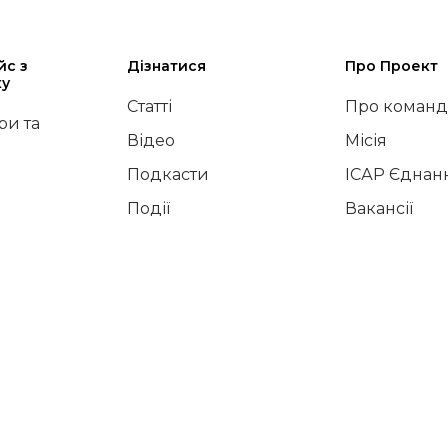
йс з
Дізнатися
Про Проект
ку
Статті
Про команд
и та
Відео
Місія
Подкасти
ІСАР Єднан
Події
Вакансії