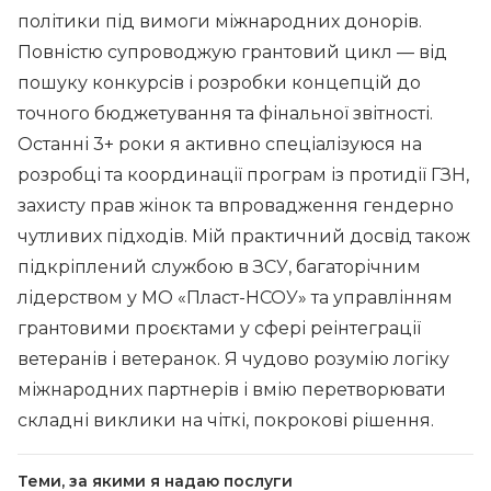
політики під вимоги міжнародних донорів.
Повністю супроводжую грантовий цикл — від
пошуку конкурсів і розробки концепцій до
точного бюджетування та фінальної звітності.
Останні 3+ роки я активно спеціалізуюся на
розробці та координації програм із протидії ГЗН,
захисту прав жінок та впровадження гендерно
чутливих підходів. Мій практичний досвід також
підкріплений службою в ЗСУ, багаторічним
лідерством у МО «Пласт-НСОУ» та управлінням
грантовими проєктами у сфері реінтеграції
ветеранів і ветеранок. Я чудово розумію логіку
міжнародних партнерів і вмію перетворювати
складні виклики на чіткі, покрокові рішення.
Теми, за якими я надаю послуги