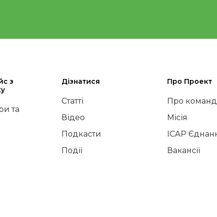
йс з
Дізнатися
Про Проект
ку
Статті
Про команд
и та
Відео
Місія
Подкасти
ІСАР Єднан
Події
Вакансії