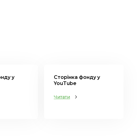
нду у
Сторінка фонду у
YouTube
Читати