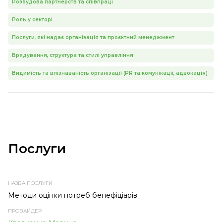
Розбудова партнерств та співпраці
Роль у секторі
Послуги, які надає організація та проєктний менеджмент
Врядування, структура та стилі управління
Видимість та впізнаваність організації (PR та комунікації, адвокація)
Послуги
НАЗВА
ПРОВАЙДЕР
ТЕМА
ТИП
ПОСЛУГИ
ПОСЛУГИ
ПОСЛУГИ
Методи оцінки потреб бенефіціарів