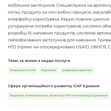
мобільних застосунків. Спеціалізуюся на архітек
логіку продукту на чіткі робочі процеси, масшта
інтерфейсу користувача. Керую повним циклом р
узгоджуючи потреби користувачів, системні обме
розробці AI-нативних продуктів, системах автома
гейміфікованих застосунків для навчання. Трива
НГО (прямо чи опосередковано USAID, UNHCR, Che
Теми, за якими я надаю послуги
Комунікація та PR
Маркетинг
Цифровий маркетинг
Сфера організаційного розвитку ІСАР Єднання
Видимість та впізнаваність організації (PR та комунікації, адвокація)