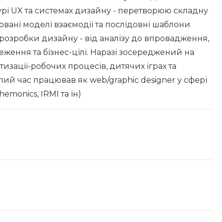
турі UX та системах дизайну - перетворюю складну
бовані моделі взаємодії та послідовні шаблони
озробки дизайну - від аналізу до впровадження,
ження та бізнес-цілі. Наразі зосереджений на
тизації-робочих процесів, дитячих іграх та
лий час працював як web/graphic designer у сфері
monics, IRMI та ін)