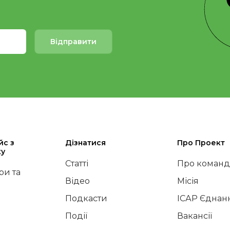
Відправити
йс з
Дізнатися
Про Проект
ку
Статті
Про команд
и та
Відео
Місія
Подкасти
ІСАР Єднан
Події
Вакансії