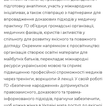
підготовку аналітики, участь у міжнародних
ініціативах, а також співпрацю з партнерами для
впровадження доказових підходів у медичну
практику. ГО об’єднує громадські організації,
медичних фахівців, юристів і активістів у
спільноту для розвитку якісного та поважного
догляду. Окремим напрямком є просвітництво:
організація створює освітні матеріали для
майбутніх батьків, перекладає міжнародні
ресурси українською мовою та сприяє
підвищенню професійної спроможності медиків
через тренінги, воркшопи й лекції. У своїй роботі
ГО «Безпечне народження» дотримується
правозахисного, доказового та травма-
інформованого підходів, прагнучи забезпечити,
щоб кожна жінка в Україні мала доступ до якісної