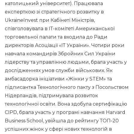
католицький університет). Працювала
експерткою зі стратегічного розвитку в
UkraineInvest при Кабінеті Міністрів,
співголовувала в ІТ-комітеті Американської
торговельної палати та входила до Ради
директорів Асоціації «ІТ України». Чотири роки
навчала командирів Збройних Сил України
лідерству та управлінню людьми, брала участь у
дослідженнях умов служби військових. Як
амбасадорка ініціативи «Жінки у STEM» та
підписантка Технологічного пакту з Посольством
Нідерландів, підтримувала розвиток
технологічної освіти. Вона здобула сертифікацію
CIPD, брала участь у програмі навчання Harvard
Business School, увійшла до рейтингу ТОП-20
успішних жінок у сфері нових технологій в