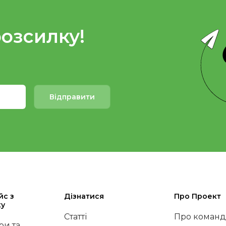
розсилку!
Відправити
йс з
Дізнатися
Про Проект
ку
Статті
Про команд
и та