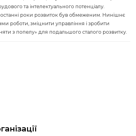
трудового та інтелектуального потенціалу.
те останні роки розвиток був обмеженим. Нинішнє
зми роботи, зміцнити управління і зробити
няти з попелу» для подальшого сталого розвитку.
ганізації