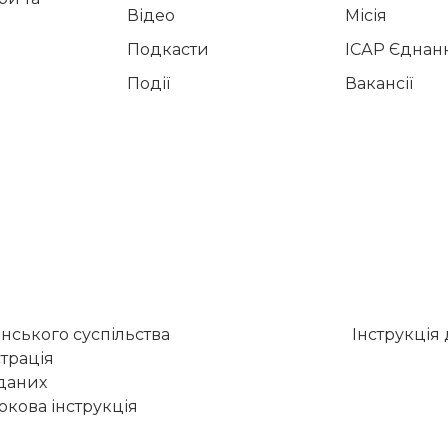
Відео
Місія
Подкасти
ІСАР Єднан
Події
Вакансії
нського суспільства
Інструкція
трація
 даних
кова інструкція