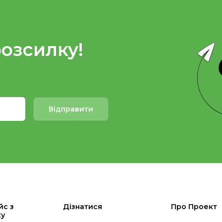
розсилку!
Відправити
йс з
Дізнатися
Про Проект
ку