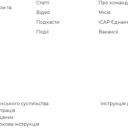
Статті
Про команд
и та
Відео
Місія
Подкасти
ІСАР Єднан
Події
Вакансії
нського суспільства
Інструкція
трація
 даних
кова інструкція