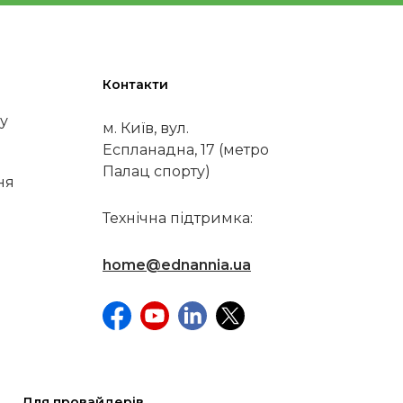
Контакти
у
м. Київ, вул.
Еспланадна, 17 (метро
Палац спорту)
ня
Технічна підтримка:
home@ednannia.ua
Для провайдерів