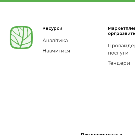
Ресурси
Маркетпле
оргрозвит
Аналітика
Провайдер
Навчитися
послуги
Тендери
Для користувачів