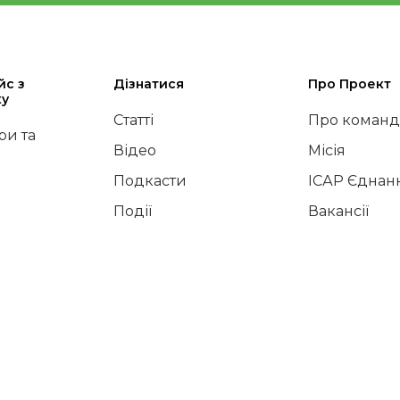
йс з
Дізнатися
Про Проект
ку
Статті
Про команд
и та
Відео
Місія
Подкасти
ІСАР Єднан
Події
Вакансії