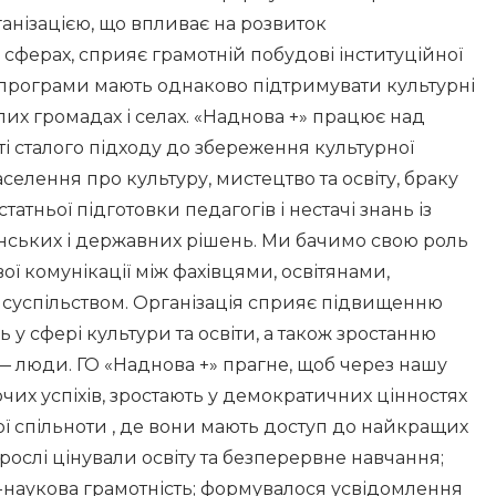
анізацією, що впливає на розвиток
 сферах, сприяє грамотній побудові інституційної
акі програми мають однаково підтримувати культурні
 малих громадах і селах. «Наднова +» працює над
і сталого підходу до збереження культурної
селення про культуру, мистецтво та освіту, браку
татньої підготовки педагогів і нестачі знань із
інських і державних рішень. Ми бачимо свою роль
ої комунікації між фахівцями, освітянами,
суспільством. Організація сприяє підвищенню
ь у сфері культури та освіти, а також зростанню
ї — люди. ГО «Наднова +» прагне, щоб через нашу
орчих успіхів, зростають у демократичних цінностях
 спільноти , де вони мають доступ до найкращих
ослі цінували освіту та безперервне навчання;
-наукова грамотність; формувалося усвідомлення