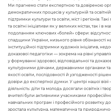
Ми прагнемо стати експертною та довіреною орг
демократичних процесів у культурній та освітній
підтримки культури та освіти, міст і регіонів. Т
та освітні ініціативи як у великих містах, так і в
подоланням ключових «болей» сфери: відсутност
спадщини України, низького рівня обізнаності на
інституційної підтримки художніх ініціатив, недос
доказової педагогіки — зокрема на рівні управл
у формуванні здорової, відповідальної та доказов
культурними діячами, державними органами та 
якості освіти, послідовності й узгодженості рішен
довіри до експертної думки. У центрі нашої візі
діяльність: діти та молодь досягали освітніх і тв
вчителі були активними учасниками професійної
навчальних програм і професійного розвитку дор
зростала культурна, математична та природничо