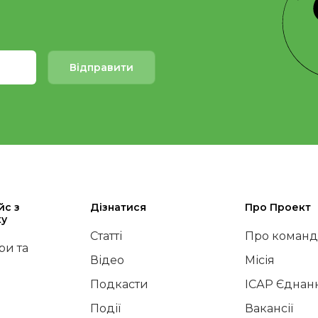
Відправити
йс з
Дізнатися
Про Проект
ку
Статті
Про команд
и та
Відео
Місія
Подкасти
ІСАР Єднан
Події
Вакансії