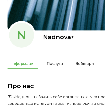
N
Nadnova+
Інформація
Послуги
Вебінари
Про нас
ГО «Наднова +» бачить себе організацією, яка пр
середовище культури та освіти, працюючи з си