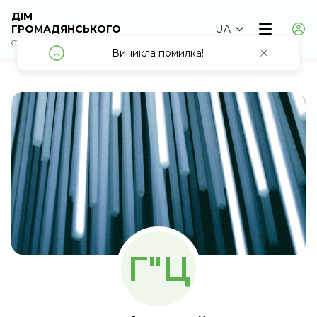
ДІМ
ГРОМАДЯНСЬКОГО
UA
СУСПІЛЬСТВА
Виникла помилка!
Виникла помилка!
Г"Ц