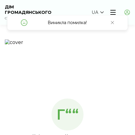
ДІМ
ГРОМАДЯНСЬКОГО
UA
СУСПІЛЬСТВА
Виникла помилка!
Виникла помилка!
Г““