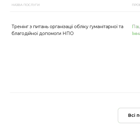
НАЗВА ПОСЛУГИ
ПРО
Тренінг з питань організації обліку гуманітарної та
Па
благодійної допомоги НПО
Інн
Всі 