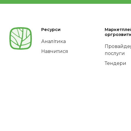
Ресурси
Маркетпле
оргрозвит
Аналітика
Провайдер
Навчитися
послуги
Тендери