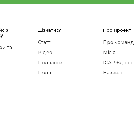
йс з
Дізнатися
Про Проект
ку
Статті
Про команд
и та
Відео
Місія
Подкасти
ІСАР Єднан
Події
Вакансії