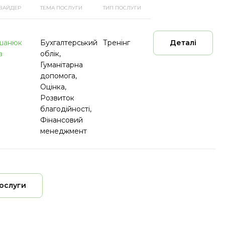
ВАЙДЕР
ТЕМА ПОСЛУГИ
ТИП ПОСЛУГИ
шанюк
Бухгалтерський
Тренінг
Деталі
а
облік,
Гуманітарна
допомога,
Оцінка,
Розвиток
благодійності,
Фінансовий
менеджмент
послуги