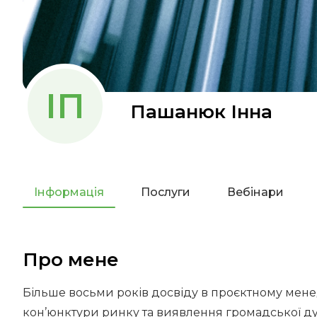
ІП
Пашанюк Інна
Інформація
Послуги
Вебінари
Про мене
Більше восьми років досвіду в проєктному мен
кон’юнктури ринку та виявлення громадської ду