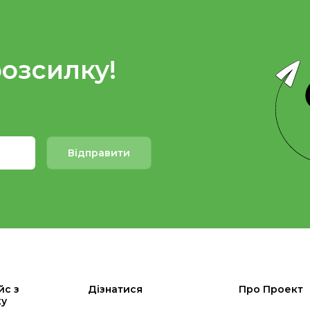
розсилку!
Відправити
йс з
Дізнатися
Про Проект
ку