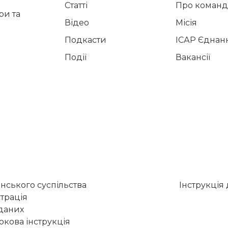
Статті
Про команд
и та
Відео
Місія
Подкасти
ІСАР Єднан
Події
Вакансії
нського суспільства
Інструкція
трація
 даних
кова інструкція