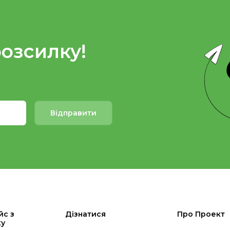
розсилку!
Відправити
йс з
Дізнатися
Про Проект
ку