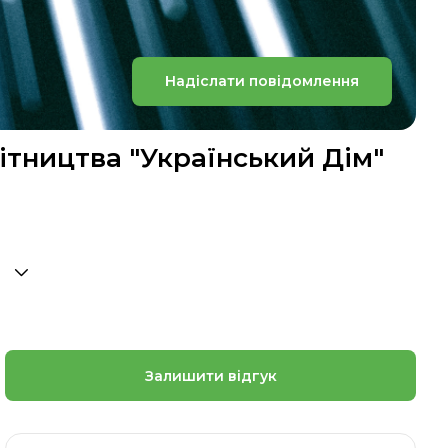
Надіслати повідомлення
ітництва "Український Дім"
Залишити відгук