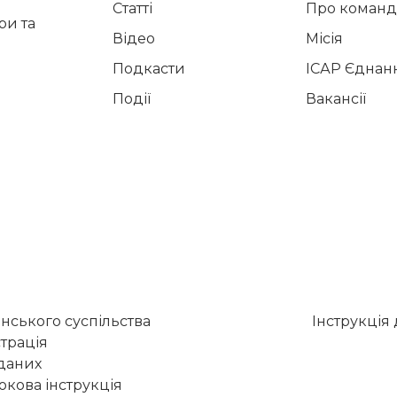
Статті
Про команд
и та
Відео
Місія
Подкасти
ІСАР Єднан
Події
Вакансії
нського суспільства
Інструкція
трація
 даних
кова інструкція