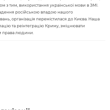
ом з тим, використання української мови в ЗМІ.
икрадення російською владою нашого
вань, організація перемістилася до Києва. Наша
пацію та реінтеграцію Криму, зміцнювати
ти права людини.