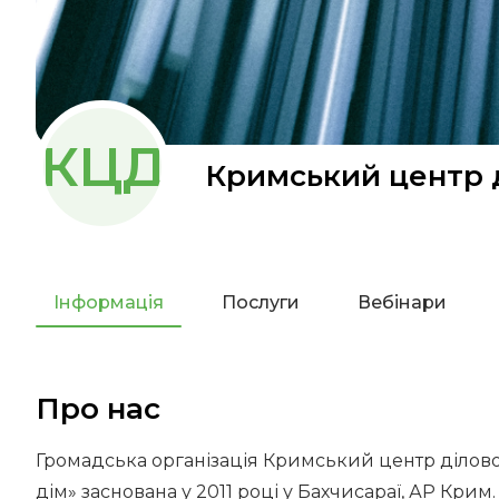
КЦД
Кримський центр д
Інформація
Послуги
Вебінари
Про нас
Громадська організація Кримський центр ділово
дім» заснована у 2011 році у Бахчисараї, АР Крим.