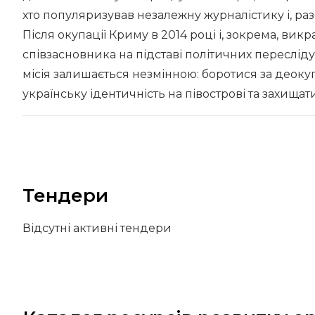
хто популяризував незалежну журналістику і, раз
Після окупації Криму в 2014 році і, зокрема, в
співзасновника на підставі політичних пересліду
місія залишається незмінною: боротися за деоку
українську ідентичність на півострові та захища
Тендери
Відсутні активні тендери