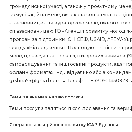
громадянської участі, а також у проєктному мен
комунікаційна менеджерка та соціальна працівни
є засновницею та кураторкою молодіжного просто
співзасновницею ГО «Агенція розвитку молодіжни
програм за підтримки ЮНІСЕФ, USAID, AFEW-Укр
фонду «Відродження». Пропоную тренінги з проє
молоді, сексуальної освіти, цифрових навичок (S
самоврядування та інші освітні продукти, адапто
офлайн форматах, індивідуально або з командами.
grshna55@gmail.com 🔹 Телефон: +380501450929 🔹
Теми, за якими я надаю послуги
Теми послуг з’являться після додавання та вериф
Сфера організаційного розвитку ІСАР Єднання