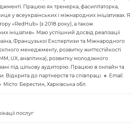
еджменті. Працюю як тренерка, фасилітаторка,
ця у всеукраїнських і міжнародних ініціативах. Я
ру «RedHub» (з 2018 року), а також
х ініціатив». Маю успішний досвід реалізації
аїна, Французької Експертизи та Міжнародного
ктного менеджменту, розвитку життєстійкості
MM, UX, аналітика), розвитку молодіжного
вані під цільову аудиторію. Працюю в онлайн та
 Відкрита до партнерств та співпраці. 🔹 Email:
 Місто: Берестин, Харківська обл.
ікації послуг