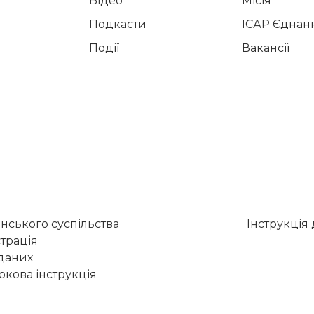
Відео
Місія
Подкасти
ІСАР Єднан
Події
Вакансії
нського суспільства
Інструкція
трація
 даних
кова інструкція