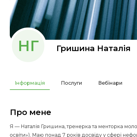
НГ
Гришина Наталія
Інформація
Послуги
Вебінари
Про мене
Я — Наталія Гришина, тренерка та менторка мол
освіти»). Маю понад 7 років досвіду у сфері неф