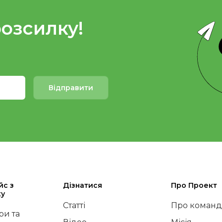
розсилку!
Відправити
йс з
Дізнатися
Про Проект
ку
Статті
Про команд
и та