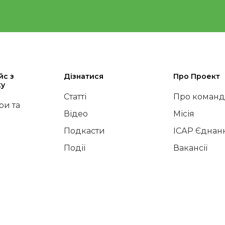
йс з
Дізнатися
Про Проект
ку
Статті
Про команд
и та
Відео
Місія
Подкасти
ІСАР Єднан
Події
Вакансії