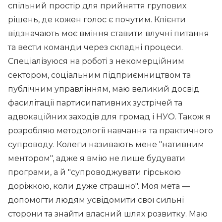
спільний простір для прийняття групових
рішень, де кожен голос є почутим. Клієнти
відзначають моє вміння ставити влучні питання
та вести команди через складні процеси.
Спеціалізуюся на роботі з некомерційним
сектором, соціальним підприємництвом та
публічним управлінням, маю великий досвід
фасилітації партисипативних зустрічей та
адвокаційних заходів для громад і НУО. Також я
розробляю методології навчання та практичного
супроводу. Колеги називають мене "нативним
ментором", адже я вмію не лише будувати
програми, а й "супроводжувати гірською
доріжкою, коли дуже страшно". Моя мета —
допомогти людям усвідомити свої сильні
сторони та знайти власний шлях розвитку. Маю