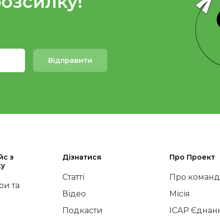
розсилку!
Відправити
йс з
Дізнатися
Про Проект
ку
Статті
Про команд
и та
Відео
Місія
Подкасти
ІСАР Єднан