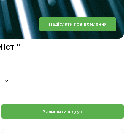
Надіслати повідомлення
іст "
Залишити відгук