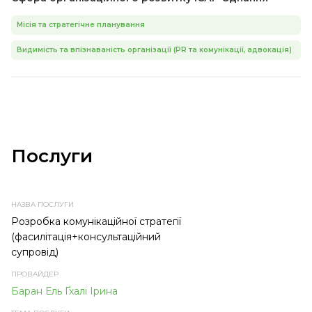
Місія та стратегічне планування
Видимість та впізнаваність організації (PR та комунікації, адвокація)
Послуги
НАЗВА
ПРОВАЙДЕР
ТЕМА
ТИП
ПОСЛУГИ
ПОСЛУГИ
ПОСЛУГИ
Розробка комунікаційної стратегії
(фасилітація+консультаційний
супровід)
Баран Ель Ґхалі Ірина