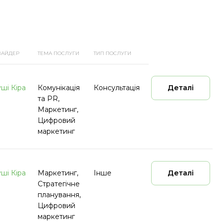
ВАЙДЕР
ТЕМА ПОСЛУГИ
ТИП ПОСЛУГИ
уші Кіра
Комунікація
Консультація
Деталі
та PR,
Маркетинг,
Цифровий
маркетинг
уші Кіра
Маркетинг,
Інше
Деталі
Стратегічне
планування,
Цифровий
маркетинг