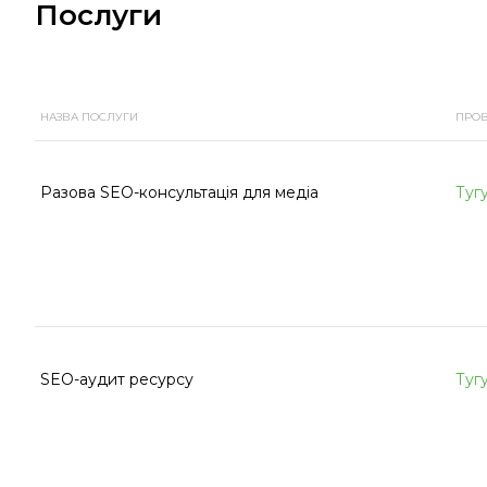
Послуги
НАЗВА ПОСЛУГИ
ПРО
Разова SEO-консультація для медіа
Туг
SEO-аудит ресурсу
Туг