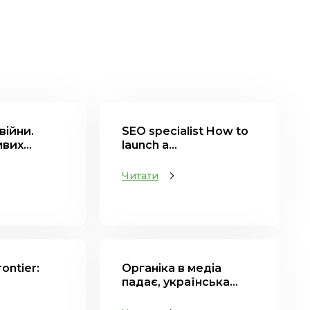
війни.
SEO specialist How to
вих...
launch a...
Читати
rontier:
Органіка в медіа
падає, українська...