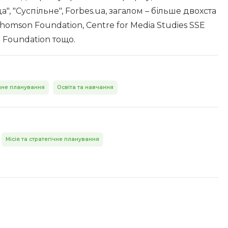
а", "Суспільне", Forbes.ua, загалом – більше двохста
Thomson Foundation, Centre for Media Studies SSE
 Foundation тощо.
чне планування
Освіта та навчання
Місія та стратегічне планування