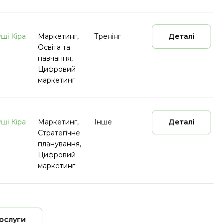
уші Кіра
Маркетинг,
Тренінг
Деталі
Освіта та
навчання,
Цифровий
маркетинг
уші Кіра
Маркетинг,
Інше
Деталі
Стратегічне
планування,
Цифровий
маркетинг
послуги