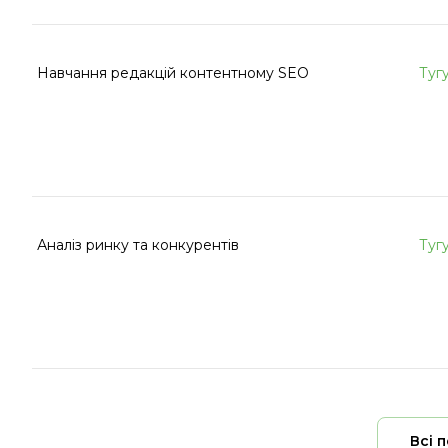
Навчання редакцій контентному SEO
Туг
Аналіз ринку та конкурентів
Туг
Всі 