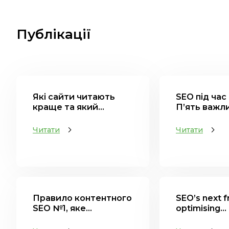
Публікації
Які сайти читають
SEO під час 
краще та який...
П’ять важли
Читати
Читати
Правило контентного
SEO’s next f
SEO №1, яке...
optimising...