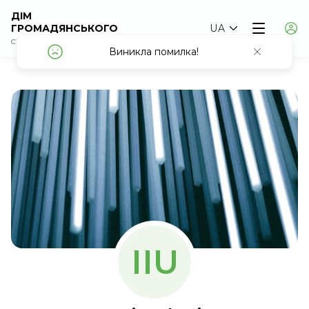
ДІМ
ГРОМАДЯНСЬКОГО
UA
СУСПІЛЬСТВА
Виникла помилка!
Виникла помилка!
IIU