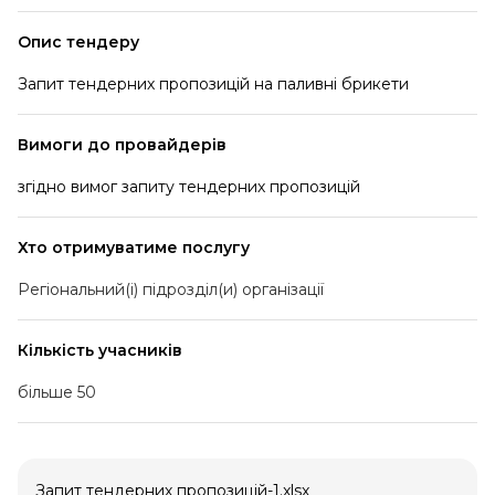
Опис тендеру
Запит тендерних пропозицій на паливні брикети
Вимоги до провайдерів
згідно вимог запиту тендерних пропозицій
Хто отримуватиме послугу
Регіональний(і) підрозділ(и) організації
Кількість учасників
більше 50
Запит тендерних пропозицій-1.xlsx