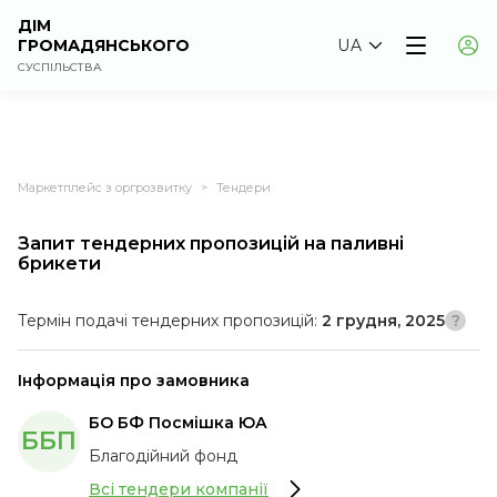
ДІМ
ГРОМАДЯНСЬКОГО
UA
СУСПІЛЬСТВА
Маркетплейс з оргрозвитку
Тендери
>
Запит тендерних пропозицій на паливні
брикети
Термін подачі тендерних пропозицій:
2 грудня, 2025
Інформація про замовника
БО БФ Посмішка ЮА
ББП
Благодійний фонд
Всі тендери компанії