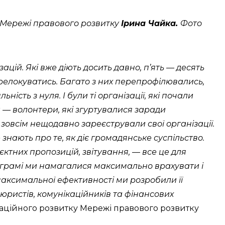
у Мережі правового розвитку
Ірина Чайка.
Фото
ій. Які вже діють досить давно, пʼять — десять
релокуватись. Багато з них перепрофілювались,
ість з нуля. І були ті організації, які почали
и — волонтери, які згуртувалися заради
зовсім нещодавно зареєстрували свої організації.
знають про те, як діє громадянське суспільство.
ктних пропозицій, звітування, — все це для
рограмі ми намагалися максимально врахувати і
 максимальної ефективності ми розробили її
, юристів, комунікаційників та фінансових
заційного розвитку Мережі правового розвитку