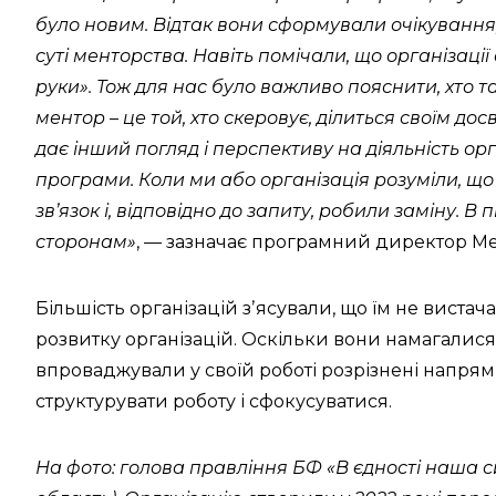
було новим. Відтак вони сформували очікування
суті менторства. Навіть помічали, що організації
руки». Тож для нас було важливо пояснити, хто так
ментор – це той, хто скеровує, ділиться своїм дос
дає інший погляд і перспективу на діяльність ор
програми. Коли ми або організація розуміли, що 
звʼязок і, відповідно до запиту, робили заміну. 
сторонам»
, — зазначає програмний директор М
Більшість організацій зʼясували, що їм не вистач
розвитку організацій. Оскільки вони намагалис
впроваджували у своїй роботі розрізнені напря
структурувати роботу і сфокусуватися.
На фото: голова правління БФ «В єдності наша 