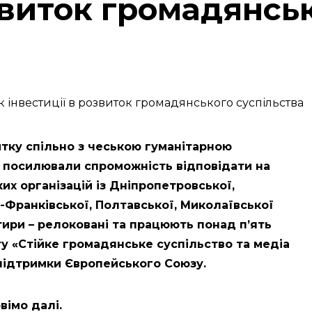
звиток громадянсь
итку спільно з чеською гуманітарною
d) посилювали спроможність відповідати на
х організацій із Дніпропетровської,
но-Франківської, Полтавської, Миколаївської
отири – релоковані та працюють понад пʼять
ту «Стійке громадянське суспільство та медіа
ї підтримки Європейського Союзу.
вімо далі.