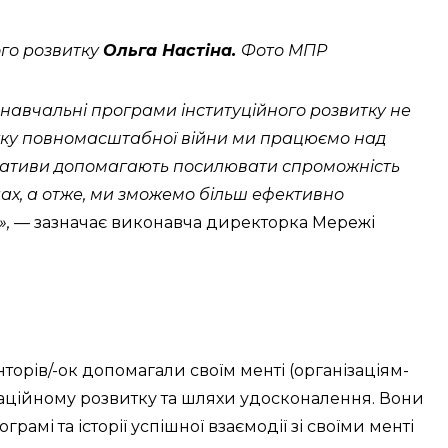
го розвитку
Ольга Настіна.
Фото МПР
навчальні програми інституційного розвитку не
атку повномасштабної війни ми працюємо над
ціативи допомагають посилювати спроможність
дах, а отже, ми зможемо більш ефективно
»,
— зазначає виконавча директорка Мережі
торів/-ок допомагали своїм менті (організаціям-
аційному розвитку та шляхи удосконалення. Вони
рамі та історії успішної взаємодії зі своїми менті