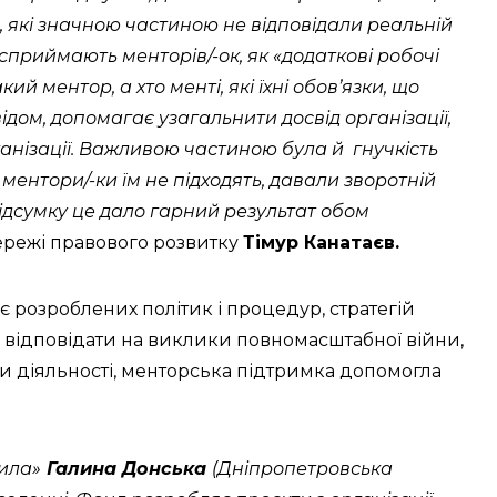
, які значною частиною не відповідали реальній
 сприймають менторів/-ок, як «додаткові робочі
ий ментор, а хто менті, які їхні обовʼязки, що
відом, допомагає узагальнити досвід організації,
ганізації. Важливою частиною була й гнучкість
ментори/-ки їм не підходять, давали зворотній
В підсумку це дало гарний результат обом
ережі правового розвитку
Тімур Канатаєв.
ає розроблених політик і процедур, стратегій
я відповідати на виклики повномасштабної війни,
ми діяльності, менторська підтримка допомогла
сила»
Галина Донська
(Дніпропетровська