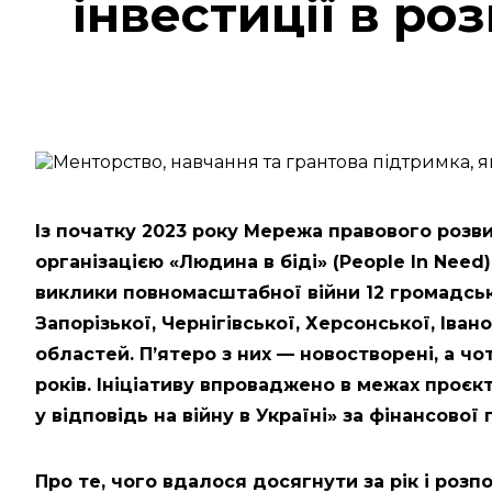
інвестиції в ро
Із початку 2023 року Мережа правового розв
організацією «Людина в біді» (People In Nee
виклики повномасштабної війни 12 громадськи
Запорізької, Чернігівської, Херсонської, Іва
областей. Пʼятеро з них — новостворені, а ч
років. Ініціативу впроваджено в межах проєк
у відповідь на війну в Україні» за фінансово
Про те, чого вдалося досягнути за рік і розпо