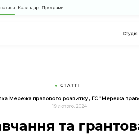
знатися
Календар
Програми
Студія
СТАТТІ
лка Мережа правового розвитку , ГС "Мережа прав
19 лютого, 2024
вчання та грантов