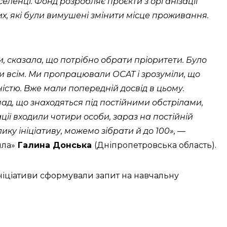
селенці. Фонд розробляє проєкти з організації
тих, які були вимушені змінити місце проживання.
 сказала, що потрібно обрати пріоритети. Було
ти всім. Ми пропрацювали ОСAT і зрозуміли, що
ністю. Вже мали попередній досвід в цьому.
мад, що знаходяться під постійними обстрілами,
ції входили чотири особи, зараз на постійній
ику ініціативу, можемо зібрати й до 100»,
—
ила»
Галина Донська
(Дніпропетровська область).
ініціативи сформували запит на навчальну