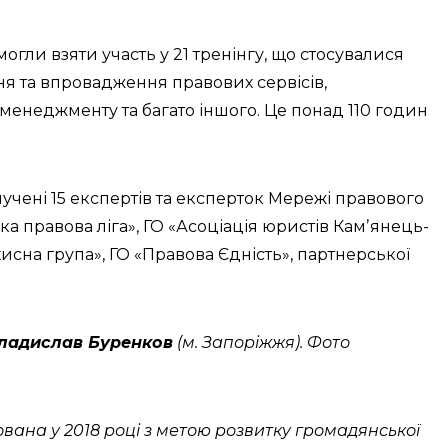
огли взяти участь у 21 тренінгу, що стосувалися
ня та впровадження правових сервісів,
о менеджменту та багато іншого. Це понад 110 годин
чені 15 експертів та експерток Мережі правового
ка правова ліга», ГО «Асоціація юристів Камʼянець-
хисна група», ГО «Правова Єдність», партнерської
ладислав Буренков
(м. Запоріжжя). Фото
вана у 2018 році з метою розвитку громадянської