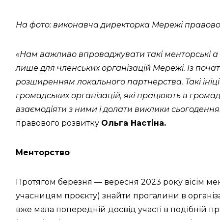
На фото: виконавча директорка Мережі правово
«Нам важливо впроваджувати такі менторські а 
лише для членських організацій Мережі. Із поч
розширенням локального партнерства. Такі іні
громадських організацій, які працюють в грома
взаємодіяти з ними і долати виклики сьогодення
правового розвитку
Ольга Настіна.
Менторство
Протягом березня — вересня 2023 року вісім мен
учасницям проєкту) знайти прогалини в організ
вже мала попередній досвід участі в подібній прог