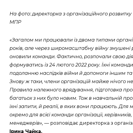
На фото: директорка з організаційного розвитк
МПР
«Загалом ми працювали із двома типами організац
років, але через широмасштабну війну змушені 
оновили команди. Фактично, розпочали свою діяльн
формуватись із 24 лютого 2022 року. Їхні команд
подоланню наслідків війни й допомоги іншим та 
Знову ж таки, члени організацій майже нічого не 
Правила належного врядування, підготовка проє
багатьох з них було новим. Тож в навчальній п
їхні запити, й реалії, в яких вони працюють. Для
окремо для всієї команди організації, керівників
менеджерів»,
— розповідає директорка з органі
Ірина Чайка.