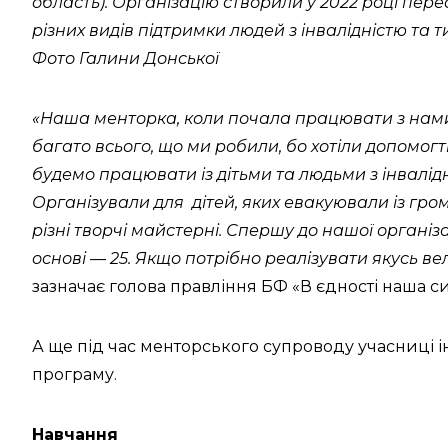
область). Організацію створили у 2022 році пере
різних видів підтримки людей з інвалідністю та 
Фото Галини Донської
«Наша менторка, коли почала працювати з нами,
багато всього, що ми робили, бо хотіли допомог
будемо працювати із дітьми та людьми з інвалід
Організували для дітей, яких евакуювали із гро
різні творчі майстерні. Спершу до нашої організа
основі — 25. Якщо потрібно реалізувати якусь вел
зазначає голова правління БФ «В єдності наша с
А ще під час менторського супроводу учасниці 
програму.
Навчання