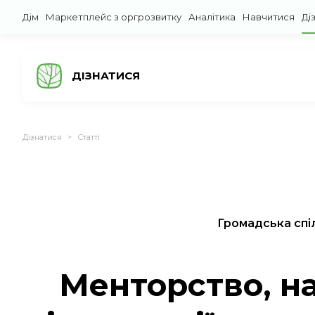
Дім
Маркетплейс з оргрозвитку
Аналітика
Навчитися
Ді
ДІЗНАТИСЯ
Дізнатися
Статті
>
Громадська спі
Менторство, на