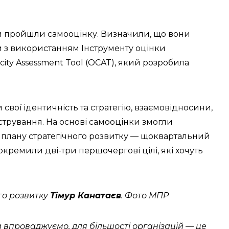
ій пройшли самооцінку. Визначили, що вони
и з використанням Інструменту оцінки
city Assessment Tool (OCAT), який розробила
свої ідентичність та стратегію, взаємовідносини,
істрування. На основі самооцінки змогли
о плану стратегічного розвитку — щоквартальний
иокремили дві-три першочергові цілі, які хочуть
го розвитку
Тімур Канатаєв
. Фото МПР
 впроваджуємо, для більшості організацій — це