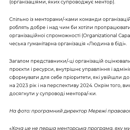
(організаціями, яких супроводжує ментор).
Спільно із менторами/-ками команди організац
роблять добре і над чим би хотіли пропрацюват
організаційної спроможності (Organizational Capa
чеська гуманітарна організація «Людина в біді».
Загалом представники/-ці організацій оцінювали 
проєкти і ресурси, внутрішнє управління і адмін
сформувати для себе пріоритети, які увійшли д
на 2023 рік і на перспективу 2024. Окрім того, в
досягнути у супроводі ментора/-ки.
На фото: програмний директор Мережі правово
«Хоча це не перша менторська програма, яку ми