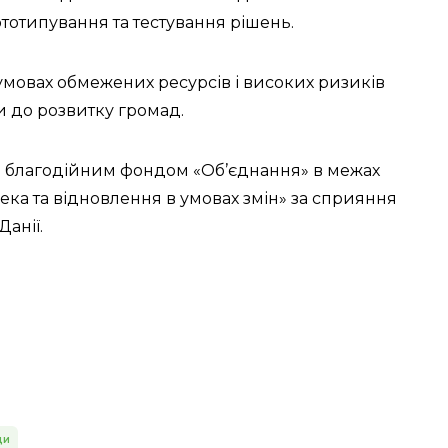
ототипування та тестування рішень.
 умовах обмежених ресурсів і високих ризиків
и до розвитку громад.
 благодійним фондом «Об’єднання» в межах
ека та відновлення в умовах змін» за сприяння
анії.
ди