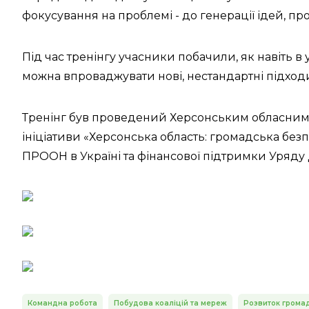
фокусування на проблемі - до генерації ідей, пр
Під час тренінгу учасники побачили, як навіть в
можна впроваджувати нові, нестандартні підход
Тренінг був проведений Херсонським обласним
ініціативи «Херсонська область: громадська безп
ПРООН в Україні та фінансової підтримки Уряду Д
Командна робота
Побудова коаліцій та мереж
Розвиток грома