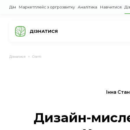
Дім
Маркетплейс з оргрозвитку
Аналітика
Навчитися
Ді
ДІЗНАТИСЯ
Дізнатися
Статті
>
Інна Ста
Дизайн-мисле