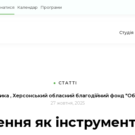
знатися
Календар
Програми
Студія
СТАТТІ
ника , Херсонський обласний благодійний фонд "Об
27 жовтня, 2025
ння як інструмент