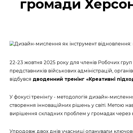
громади Херсо
22-23 жовтня 2025 року для членів Робочих груп
представників військових адміністрацій, орга
відбувся
дводенний тренінг «Креативні підхо
У фокусі тренінгу - методологія дизайн-мисленн
створення інноваційних рішень у світі. Метою н
вирішення складних проблем у громадах через к
Упродовж двох днів учасниці опанували ключові 