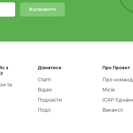
Відправити
йс з
Дізнатися
Про Проект
ку
Статті
Про команд
и та
Відео
Місія
Подкасти
ІСАР Єднан
Події
Вакансії