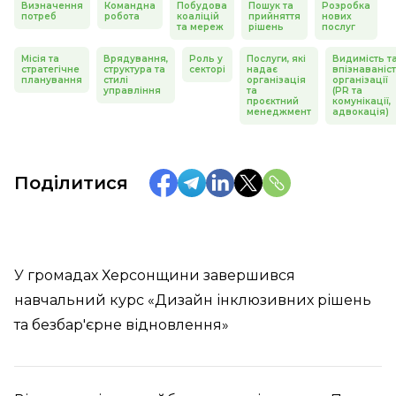
Визначення
Командна
Побудова
Пошук та
Розробка
потреб
робота
коаліцій
прийняття
нових
та мереж
рішень
послуг
Місія та
Врядування,
Роль у
Послуги, які
Видимість т
стратегічне
структура та
секторі
надає
впізнаваніс
планування
стилі
організація
організації
управління
та
(PR та
проєктний
комунікації,
менеджмент
адвокація)
Поділитися
У громадах Херсонщини завершився
навчальний курс «Дизайн інклюзивних рішень
та безбар'єрне відновлення»