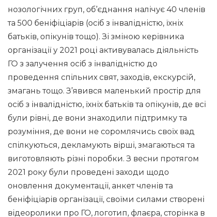
нозологічних груп, об’єднання налічує 40 членів
та 500 беніфіціарів (осіб з інвалідністю, їхніх
батьків, опікунів тощо). Зі зміною керівника
організації у 2021 році активувалась діяльність
ГО з залучення осіб з інвалідністю до
проведення спільних свят, заходів, екскурсій,
змагань тощо. З’явився маленький простір для
осіб з інвалідністю, їхніх батьків та опікунів, де всі
були рівні, де вони знаходили підтримку та
розуміння, де вони не соромлячись своїх вад
спілкуються, декламують вірші, змагаються та
виготовляють різні поробки. З весни протягом
2021 року були проведені заходи щодо
оновлення документації, анкет членів та
беніфіціарів організації, своїми силами створені
відеоролики про ГО, логотип, флаєра, сторінка в