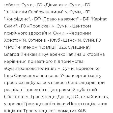
тебе» м. Суми, - ГО «Дівчата» м. Суми, - ГО
"Ініціативи Слобожанщини" м. Суми, - ГО
"Конфіденс", - БФ "Право на захист", - БФ "Карітас
Суми", - ГО «Проліска» м. Суми; - Центром
психічного здоров’я м. Суми; - Червоним
Хрестом м. Охтирка; - Клуб «Шанс» м. Суми. ГО
"ТРОІ" є членом "Коаліції 1325. Сумщина",
Благодійниками: Кучеренко Галина Вікторівна
керівниця приватного підприємства
«Сумитрансекспедиція» м. Суми; Борисенко
Інна Олександрівна тощо. Участь організації у
проектах відбувалась в якості бенефіціарів при
реалізації проектів в Центральній публічній
бібліотеці м. Тростянець. Досвід ГО це зайнятість,
у проекті Громадської спілки «Центр соціальних
ініціатив Тростянецької громади» ХАБ