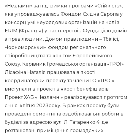
«Незламні» за підтримки програми «Стійкість»,
яка упроваджувалась Фондом Східна Європа у
консорціумі неурядових організацій на чолі з
ERIM (Франція) у партнерстві з Фундацією домів
з прав людини, Домом прав людини – Тбілісі,
Чорноморським фондом регіонального
співробітництва та коштом Європейського
Союзу. Керівник Громадської організації «ТРОІ»
Лісафіна Наталія працювала в якості
координаторки проекту та члени ГО «ТРОІ»
виступали в проекті в якості бенефіціарів.
Проект ХАБ «Незламні» реалізовувався протягом
січня-квітня 2023року. В рамках проекту були
проведені ремонтні та оздоблювальні роботи в
будівлі за адресою вул. Л. Татаренко 4, де
розташовані приміщення громадських